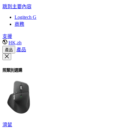
跳到主要內容
Logitech G
商務
支援
HK,zh
產品
產品
照類別選購
滑鼠