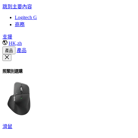
跳到主要內容
Logitech G
商務
支援
HK,zh
產品
產品
照類別選購
滑鼠