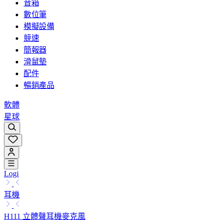
音箱
數位筆
模擬設備
競速
簡報器
滑鼠墊
配件
暢銷產品
軟體
星球
Logi
耳機
H111 立體聲耳機麥克風