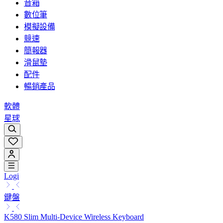
音箱
數位筆
模擬設備
競速
簡報器
滑鼠墊
配件
暢銷產品
軟體
星球
Logi
鍵盤
K580 Slim Multi-Device Wireless Keyboard