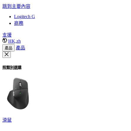
跳到主要內容
Logitech G
商務
支援
HK,zh
產品
產品
照類別選購
滑鼠