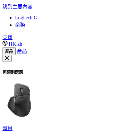
跳到主要內容
Logitech G
商務
支援
HK,zh
產品
產品
照類別選購
滑鼠