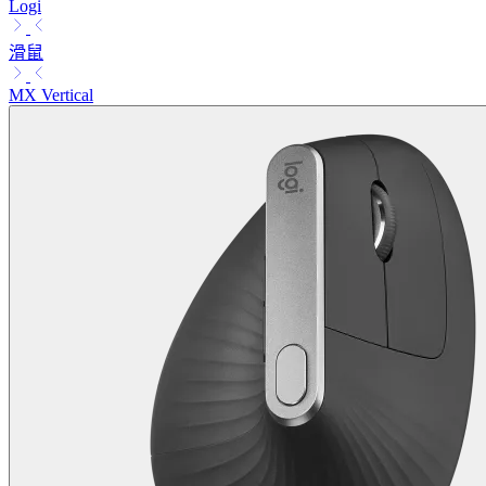
Logi
滑鼠
MX Vertical