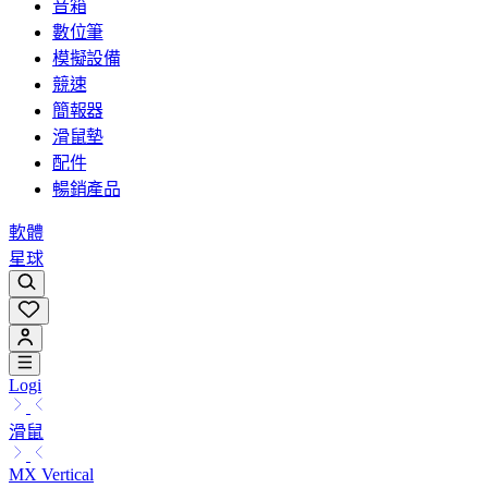
音箱
數位筆
模擬設備
競速
簡報器
滑鼠墊
配件
暢銷產品
軟體
星球
Logi
滑鼠
MX Vertical