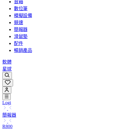
音箱
數位筆
模擬設備
競速
簡報器
滑鼠墊
配件
暢銷產品
軟體
星球
Logi
簡報器
R800