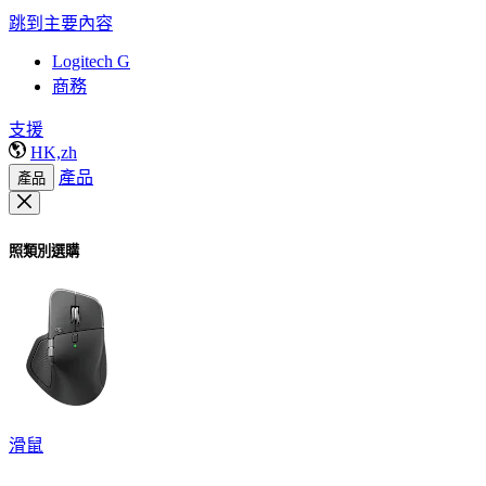
跳到主要內容
Logitech G
商務
支援
HK,zh
產品
產品
照類別選購
滑鼠