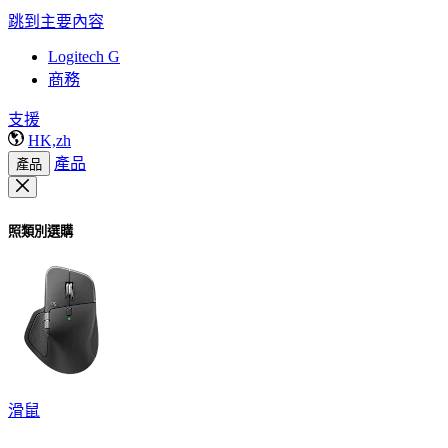
跳到主要內容
Logitech G
商務
支援
HK,zh
產品
產品
照類別選購
滑鼠