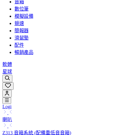
音箱
數位筆
模擬設備
競速
簡報器
滑鼠墊
配件
暢銷產品
軟體
星球
Logi
喇叭
Z313 音箱系統 (配備重低音音箱)