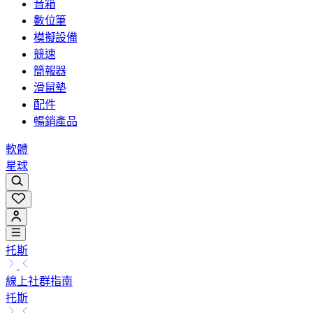
音箱
數位筆
模擬設備
競速
簡報器
滑鼠墊
配件
暢銷產品
軟體
星球
托斯
線上社群指南
托斯