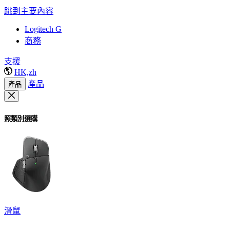
跳到主要內容
Logitech G
商務
支援
HK,zh
產品
產品
照類別選購
滑鼠