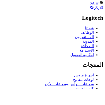
SA,ar
Logitech
قصتنا
الوظائف
المستثمرون
المدونة
الصحافة
الاستدامة
إمكانية الوصول
المنتجات
أجهزة ماوس
لوحات مفاتيح
سماعات الرأس وسماعات الأذن
كاميرات ويب
مكبرات الصوت
حافظات لوحة مفاتيح لجهاز iPad
أجهزة ماوس للألعاب