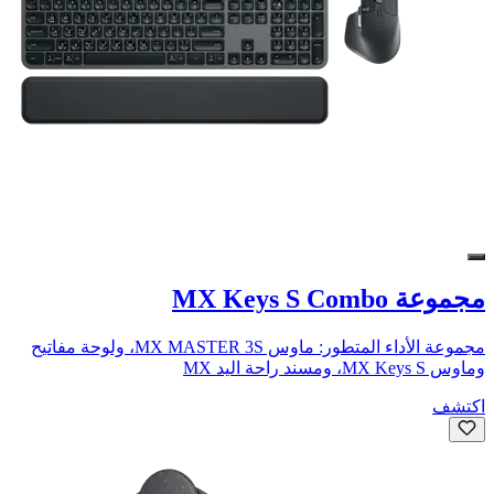
مجموعة MX Keys S Combo
مجموعة الأداء المتطور: ماوس MX MASTER 3S، ولوحة مفاتيح
وماوس MX Keys S، ومسند راحة اليد MX
اكتشف