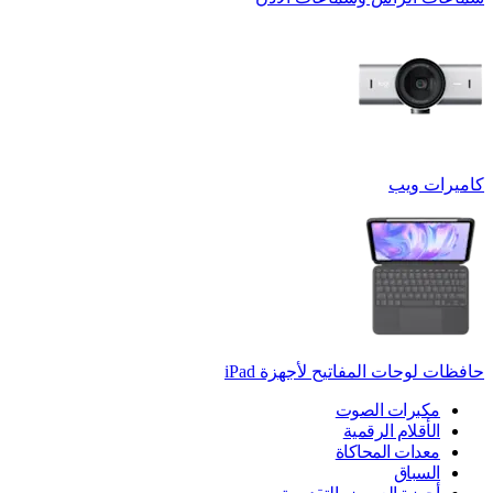
كاميرات ويب
حافظات لوحات المفاتيح لأجهزة ‏iPad
مكبرات الصوت
الأقلام الرقمية
معدات المحاكاة
السباق