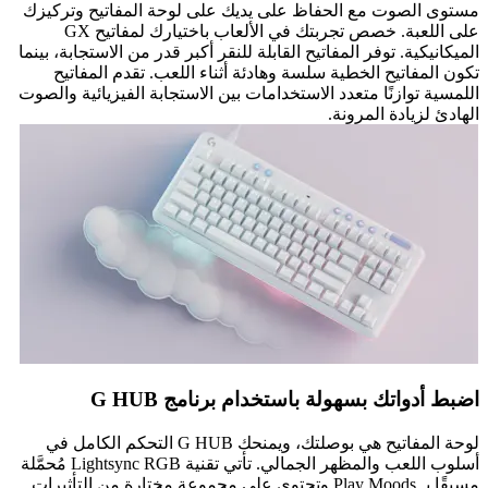
مستوى الصوت مع الحفاظ على يديك على لوحة المفاتيح وتركيزك
على اللعبة. خصص تجربتك في الألعاب باختيارك لمفاتيح GX
الميكانيكية. توفر المفاتيح القابلة للنقر أكبر قدر من الاستجابة، بينما
تكون المفاتيح الخطية سلسة وهادئة أثناء اللعب. تقدم المفاتيح
اللمسية توازنًا متعدد الاستخدامات بين الاستجابة الفيزيائية والصوت
الهادئ لزيادة المرونة.
اضبط أدواتك بسهولة باستخدام برنامج G HUB
لوحة المفاتيح هي بوصلتك، ويمنحك G HUB التحكم الكامل في
أسلوب اللعب والمظهر الجمالي. تأتي تقنية Lightsync RGB مُحمَّلة
مسبقًا بـ Play Moods وتحتوي على مجموعة مختارة من التأثيرات