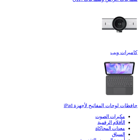
كاميرات ويب
حافظات لوحات المفاتيح لأجهزة ‏iPad
مكبرات الصوت
الأقلام الرقمية
معدات المحاكاة
السباق