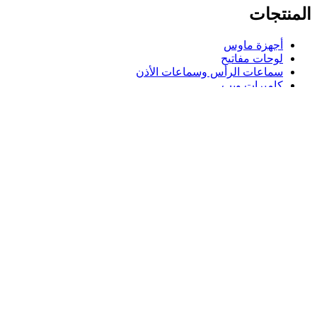
المنتجات
أجهزة ماوس
لوحات مفاتيح
سماعات الرأس وسماعات الأذن
كاميرات ويب
مكبرات الصوت
حافظات لوحة مفاتيح لجهاز iPad
أجهزة ماوس للألعاب
لوحات مفاتيح للألعاب
سماعة رأس للألعاب
الدعم
دعم فردي
دعم الألعاب
تواصل معنا
Logitech
المنتجات