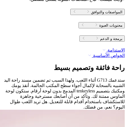
المواصفات والتوافق
محتويات العبوة
برمجة و الدعم
الاستدامة
الخواص الأساسية
راحة فائقة وتصميم بسيط
ستدعمك G713 أثناء اللعب. ولهذا السبب تم تضمين مسند راحة اليد
الشبيه بالسحابة لإكمال أجواء سطح المكتب الحالمة. أنقذ يومك
ومكتبك بتصميم tenkeyless المدمج بدون لوحة أرقام. ستكون لوحة
الماوس ممتنة لك. وتأكد من أن أصابعك مسترخية وجاهزة
للاستكشاف باستخدام أقدام قابلة للتعديل. هل تريد اللعب طوال
اليوم؟ نعم، من فضلك.