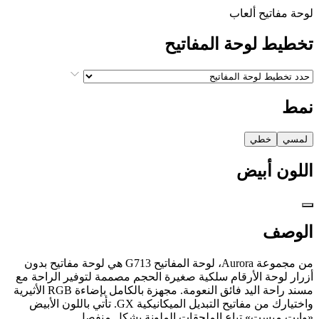
لوحة مفاتيح ألعاب
تخطيط لوحة المفاتيح
نمط
لمسي
خطي
اللون
أبيض
الوصف
من مجموعة Aurora، لوحة المفاتيح G713 هي لوحة مفاتيح بدون
أزرار لوحة الأرقام سلكية صغيرة الحجم مصممة لتوفير الراحة مع
مسند راحة اليد فائق النعومة. مجهزة بالكامل بإضاءة RGB الأثيرية
واختيارك من مفاتيح التبديل الميكانيكية GX. تأتي باللون الأبيض
«وايت ميست» تباع الملحقات الملونة بشكل منفصل.