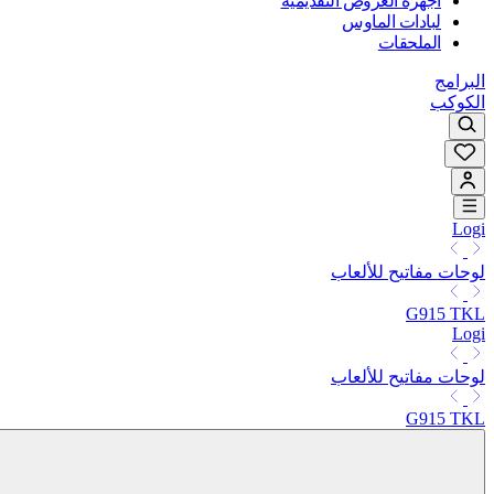
أجهزة العروض التقديمية
لبادات الماوس
الملحقات
البرامج
الكوكب
Logi
لوحات مفاتيح للألعاب
G915 TKL
Logi
لوحات مفاتيح للألعاب
G915 TKL