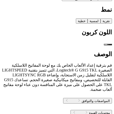
نمط
نقرية
لمسية
خطية
اللون
كربون
الوصف
قم بترقية إعداد الألعاب الخاص بك مع لوحة المفاتيح اللاسلكية
الصغيرة Logitech® G G915 TKL، التي تتميز بتقنية LIGHTSPEED
اللاسلكية لتقليل زمن الاستجابة، وإضاءة LIGHTSYNC RGB
القابلة للتخصيص، ومفاتيح ميكانيكية صغيرة الحجم. تساعدك G915
TKL على الحصول على ميزة على المنافسة دون عناء لوحة مفاتيح
ألعاب ضخمة.
المواصفات والتوافق
محتويات العبوة