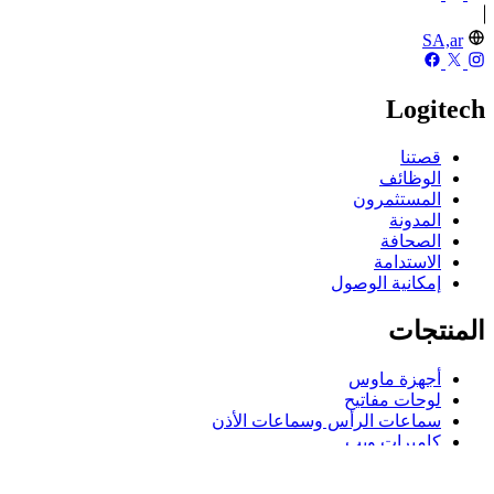
SA,ar
Logitech
قصتنا
الوظائف
المستثمرون
المدونة
الصحافة
الاستدامة
إمكانية الوصول
المنتجات
أجهزة ماوس
لوحات مفاتيح
سماعات الرأس وسماعات الأذن
كاميرات ويب
مكبرات الصوت
حافظات لوحة مفاتيح لجهاز iPad