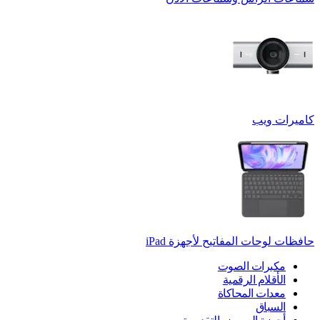
كاميرات ويب
حافظات لوحات المفاتيح لأجهزة ‏iPad
مكبرات الصوت
الأقلام الرقمية
معدات المحاكاة
السباق