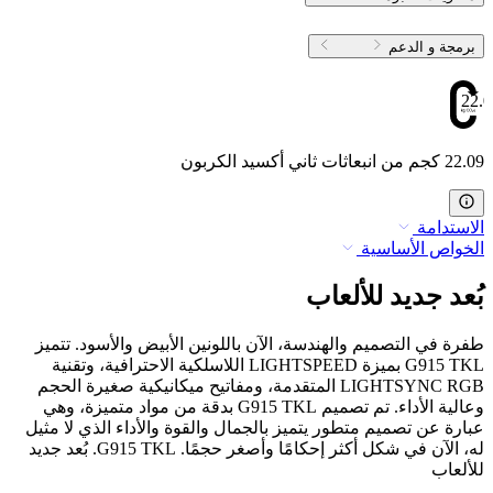
برمجة و الدعم
22.0
22.09 كجم من انبعاثات ثاني أكسيد الكربون
الاستدامة
الخواص الأساسية
بُعد جديد للألعاب
طفرة في التصميم والهندسة، الآن باللونين الأبيض والأسود. تتميز
G915 TKL بميزة LIGHTSPEED اللاسلكية الاحترافية، وتقنية
LIGHTSYNC RGB المتقدمة، ومفاتيح ميكانيكية صغيرة الحجم
وعالية الأداء. تم تصميم G915 TKL بدقة من مواد متميزة، وهي
عبارة عن تصميم متطور يتميز بالجمال والقوة والأداء الذي لا مثيل
له، الآن في شكل أكثر إحكامًا وأصغر حجمًا. G915 TKL. بُعد جديد
للألعاب