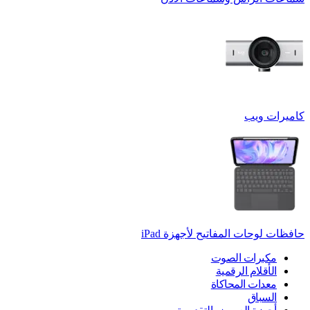
كاميرات ويب
حافظات لوحات المفاتيح لأجهزة ‏iPad
مكبرات الصوت
الأقلام الرقمية
معدات المحاكاة
السباق