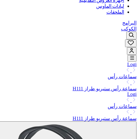
أجهزة العروض التقديمية
لبادات الماوس
الملحقات
البرامج
الكوكب
Logi
سماعات رأس
سماعة رأس ستيريو طراز H111
Logi
سماعات رأس
سماعة رأس ستيريو طراز H111