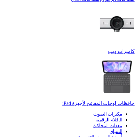
كاميرات ويب
حافظات لوحات المفاتيح لأجهزة ‏iPad
مكبرات الصوت
الأقلام الرقمية
معدات المحاكاة
السباق