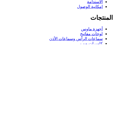
الاستدامة
إمكانية الوصول
المنتجات
أجهزة ماوس
لوحات مفاتيح
سماعات الرأس وسماعات الأذن
كاميرات ويب
مكبرات الصوت
حافظات لوحة مفاتيح لجهاز iPad
أجهزة ماوس للألعاب
لوحات مفاتيح للألعاب
سماعة رأس للألعاب
الدعم
دعم فردي
دعم الألعاب
تواصل معنا
Logitech