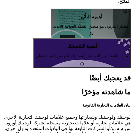
المنتج.
أهمية التأثير
مقدار الكربون هو ملصق القيمة الغذائية الجديد
أهمية البلاستيك
يجب إعادة تدوير البلاستيك ليصبح له أكثر من عمر تشغيلي
قد يعجبك أيضًا
ما شاهدته مؤخرًا
بيان العلامات التجارية القانونية
لوجيتك ولوجيتيك وشعاراتها وجميع علامات لوجيتك التجارية الأخرى
هي علامات تجارية أو علامات تجارية مسجلة لشركة لوجيتك أوروبا
ش.م.م. و/أو الشركات التابعة لها في الولايات المتحدة ودول أخرى.