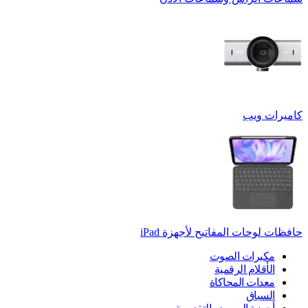
كاميرات ويب
حافظات لوحات المفاتيح لأجهزة ‏iPad
مكبرات الصوت
الأقلام الرقمية
معدات المحاكاة
السباق