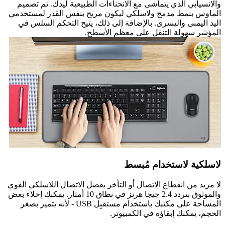
والانسيابي الذي يتماشى مع الانحناءات الطبيعية ليدك. تم تصميم
الماوس بنمط مدمج ولاسلكي ليكون مريح بنفس القدر لمستخدمي
اليد اليمنى واليسرى. بالإضافة إلى ذلك، يتيح التحكم السلس في
المؤشر سهولة التنقل على معظم الأسطح.
لاسلكية لاستخدام مُبسط
لا مزيد من انقطاع الاتصال أو التأخر بفضل الاتصال اللاسلكي القوي
والموثوق بتردد 2.4 جيجا هرتز في نطاق 10 أمتار. يمكنك إخلاء بعض
المساحة على مكتبك باستخدام مستقبِل USB - لأنه يتميز بصغر
الحجم، يمكنك إبقاؤه في الكمبيوتر.