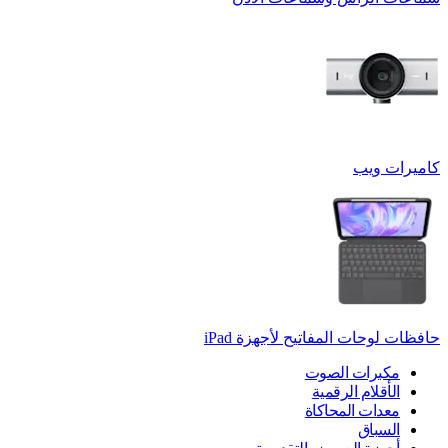
كاميرات ويب
حافظات لوحات المفاتيح لأجهزة ‏iPad
مكبرات الصوت
الأقلام الرقمية
معدات المحاكاة
السباق