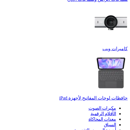
كاميرات ويب
حافظات لوحات المفاتيح لأجهزة ‏iPad
مكبرات الصوت
الأقلام الرقمية
معدات المحاكاة
السباق