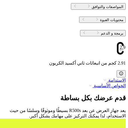
المواصفات والتوافق
محتويات العبوة
برمجة و الدعم
2.91
2.91 كجم من انبعاثات ثاني أكسيد الكربون
الاستدامة
الخواص الأساسية
قدم عرضك بكل بساطة
يعد جهاز العرض عن بعد R500s بسيطًا وموثوقًا وسلسًا من حيث
الاستخدام، لذا يمكنك التركيز على مهامك بشكل أكبر.