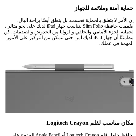
حماية آمنة وملائمة للجهاز
إن الأمر لا يتعلق بالحماية فحسب. بل يتعلق أيضًا براحة البال.
صُممت حافظة Slim Folio لتناسب جهاز iPad لديك على نحو مثالي،
لحماية الجزء الأمامي والخلفي والزوايا من الخدوش والصدمات. كن
مطمئنًا أن جهاز iPad لديك آمن حتى تتمكن من التركيز على الأمور
المهمة في عملك.
مكان مناسب لقلم Logitech Crayon
يحافظ حامل قلم Logitech Crayon أو Apple Pencil المدمج على