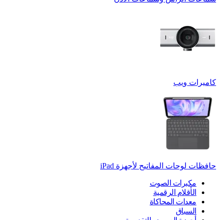
كاميرات ويب
حافظات لوحات المفاتيح لأجهزة ‏iPad
مكبرات الصوت
الأقلام الرقمية
معدات المحاكاة
السباق