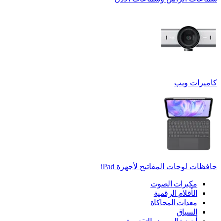
كاميرات ويب
حافظات لوحات المفاتيح لأجهزة ‏iPad
مكبرات الصوت
الأقلام الرقمية
معدات المحاكاة
السباق