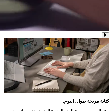
كتابة مريحة طوال اليوم.
يوفر التصميم المتموج للوحة المفاتيح المدمجة هذه ليديك ومعصميك