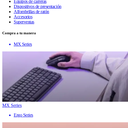
Equipos de carreras
Dispositivos de presentación
Alfombrillas de ratón
Accesorios
Superventas
Compra a tu manera
MX Series
MX Series
Ergo Series