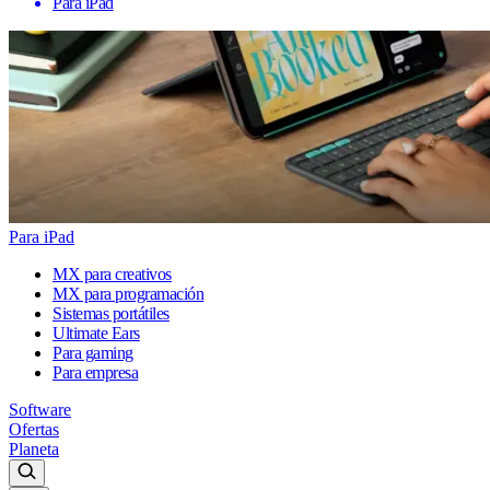
Para iPad
Para iPad
MX para creativos
MX para programación
Sistemas portátiles
Ultimate Ears
Para gaming
Para empresa
Software
Ofertas
Planeta