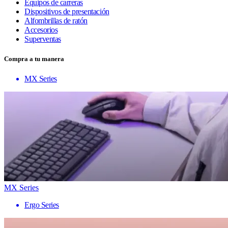
Equipos de carreras
Dispositivos de presentación
Alfombrillas de ratón
Accesorios
Superventas
Compra a tu manera
MX Series
MX Series
Ergo Series