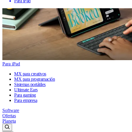
Para iPad
Para iPad
MX para creativos
MX para programación
Sistemas portátiles
Ultimate Ears
Para gaming
Para empresa
Software
Ofertas
Planeta