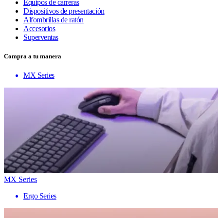
Equipos de carreras
Dispositivos de presentación
Alfombrillas de ratón
Accesorios
Superventas
Compra a tu manera
MX Series
MX Series
Ergo Series