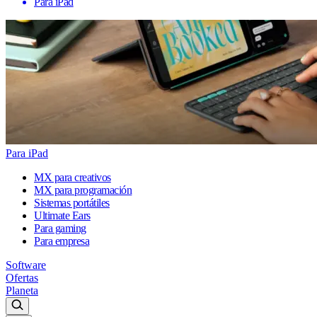
Para iPad
Para iPad
MX para creativos
MX para programación
Sistemas portátiles
Ultimate Ears
Para gaming
Para empresa
Software
Ofertas
Planeta