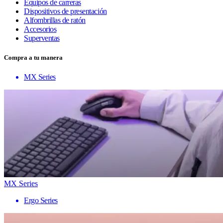
Equipos de carreras
Dispositivos de presentación
Alfombrillas de ratón
Accesorios
Superventas
Compra a tu manera
MX Series
MX Series
Ergo Series