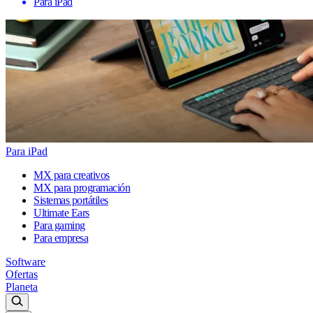
Para iPad
Para iPad
MX para creativos
MX para programación
Sistemas portátiles
Ultimate Ears
Para gaming
Para empresa
Software
Ofertas
Planeta