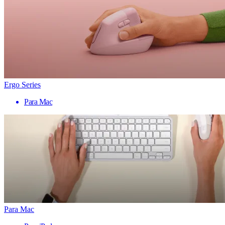
Ergo Series
Para Mac
Para Mac