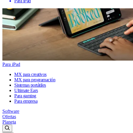
Para iPad
Para iPad
MX para creativos
MX para programación
Sistemas portátiles
Ultimate Ears
Para gaming
Para empresa
Software
Ofertas
Planeta