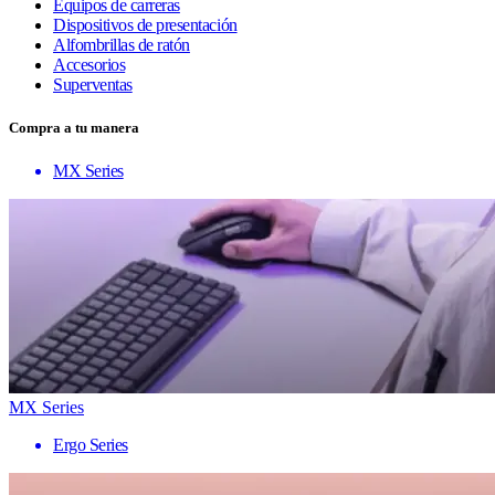
Equipos de carreras
Dispositivos de presentación
Alfombrillas de ratón
Accesorios
Superventas
Compra a tu manera
MX Series
MX Series
Ergo Series