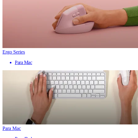
Ergo Series
Para Mac
Para Mac