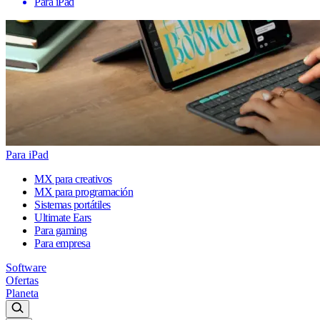
Para iPad
Para iPad
MX para creativos
MX para programación
Sistemas portátiles
Ultimate Ears
Para gaming
Para empresa
Software
Ofertas
Planeta