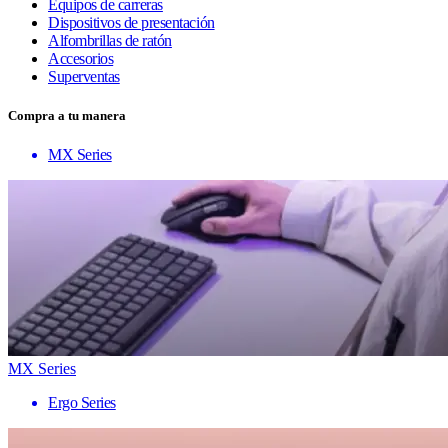
Equipos de carreras
Dispositivos de presentación
Alfombrillas de ratón
Accesorios
Superventas
Compra a tu manera
MX Series
MX Series
Ergo Series