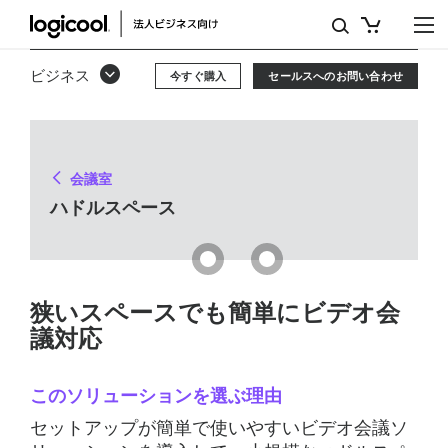
ハ
ド
ビジネス
今すぐ購入
セールスへのお問い合わせ
ル
ル
ー
会議室
ム
ハドルスペース
ソ
リ
狭いスペースでも簡単にビデオ会
ュ
議対応
ー
シ
このソリューションを選ぶ理由
ョ
セットアップが簡単で使いやすいビデオ会議ソ