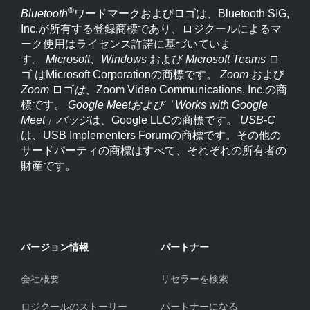
®
Bluetooth
ワードマークおよびロゴは、Bluetooth SIG,
Inc.が所有する登録商標であり、ロジクールによるマ
ーク使用はライセンス許諾に基づいていま
す。
Microsoft、Windows
および
Microsoft Teams
ロ
ゴ
はMicrosoft Corporationの商標です。
Zoom
および
Zoom
ロゴ
は
、Zoom Video Communications, Inc.の商
標です。
Google Meetおよび「Works with Google
Meet」バッジ
は、Google LLCの商標です。
USB-C
は、USB Implementers Forumの商標です。その他の
サードパーティの商標はすべて、それぞれの所有者の
財産です。
バージョン情報
パートナー
会社概要
リセラーを検索
ロジクールのストーリー
パートナーになる