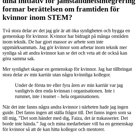
dina initiativ för jämställdhetsintegrering
formar berättelsen om framtiden för
kvinnor inom STEM?
Två stora delar av det jag gör är att öka synligheten och bygga en
gemenskap för kvinnor. Kvinnor har bidragit på många områden
inom teknik. De har gjort massor av arbete som inte
uppmärksammats. Jag gör kvinnor som arbetar inom teknik mer
synliga så att andra kvinnor kan se det och veta att de också kan
göra samma sak.
Mer synlighet skapar en gemenskap för kvinnor. Jag har tillbringat
stora delar av min karriär utan några kvinnliga kollegor.
Under de första tre eller fyra åren av min karriär var jag
vanligtvis den enda kvinnan i organisationen. Inte i
rummet, inte i teamet – hela organisationen.
När det inte fanns några andra kvinnor i närheten hade jag ingen
guide. Det fanns ingen att ställa frågor till. Det fanns ingen som sa
till mig, ”Det som händer med dig, Faiza, det är trakasserier. Det
borde inte hända.” Jag och mina medarbetare vill ha en gemenskap
för kvinnor så att de kan hitta kollegor och mentorer.