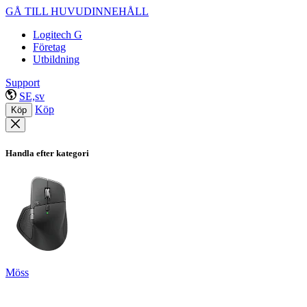
GÅ TILL HUVUDINNEHÅLL
Logitech G
Företag
Utbildning
Support
SE,sv
Köp
Köp
Handla efter kategori
Möss