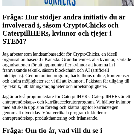
Fråga: Hur stödjer andra initiativ du är
involverad i, såsom CryptoChicks och
CaterpillHERs, kvinnor och tjejer i
STEM?
Jag arbetar som landsambassadör för CryptoChicks, en ideell
organisation baserad i Kanada. Grundarteamet, alla kvinnor, startade
organisationen för att uppmuntra fler kvinnor att komma in i
framväxande teknik, såsom blockchain och AI (artificiell
intelligens). Genom onlineprogram, hackathons online, konferenser
och andra möjligheter ser vi till att kvinnor i Pakistan får tillgång till
ny teknik, utbildningsmöjligheter och arbetsmöjligheter.
Jag är också programledare för CaterpillHERs. CaterpillHERs är ett
entreprenörskaps- och karriäracceleratorprogram. Vi hjälper kvinnor
med att skala upp sina företag och klättra uppför karriärstegen
genom att utvecklas. Våra vertikala program inkluderar
entreprenörskap, produkthantering och frilansande.
Fråga: Om tio år, vad vill du se i