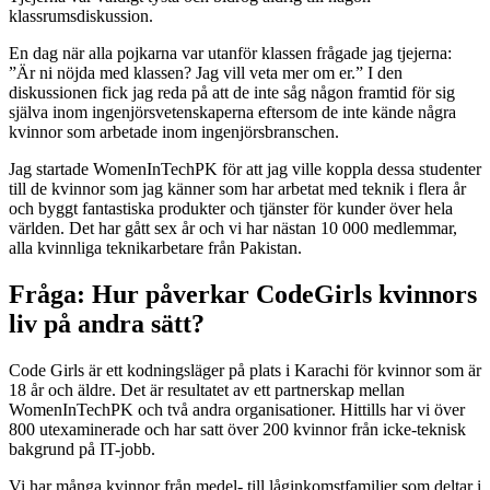
klassrumsdiskussion.
En dag när alla pojkarna var utanför klassen frågade jag tjejerna:
”Är ni nöjda med klassen? Jag vill veta mer om er.” I den
diskussionen fick jag reda på att de inte såg någon framtid för sig
själva inom ingenjörsvetenskaperna eftersom de inte kände några
kvinnor som arbetade inom ingenjörsbranschen.
Jag startade WomenInTechPK för att jag ville koppla dessa studenter
till de kvinnor som jag känner som har arbetat med teknik i flera år
och byggt fantastiska produkter och tjänster för kunder över hela
världen. Det har gått sex år och vi har nästan 10 000 medlemmar,
alla kvinnliga teknikarbetare från Pakistan.
Fråga: Hur påverkar CodeGirls kvinnors
liv på andra sätt?
Code Girls är ett kodningsläger på plats i Karachi för kvinnor som är
18 år och äldre. Det är resultatet av ett partnerskap mellan
WomenInTechPK och två andra organisationer. Hittills har vi över
800 utexaminerade och har satt över 200 kvinnor från icke-teknisk
bakgrund på IT-jobb.
Vi har många kvinnor från medel- till låginkomstfamiljer som deltar i