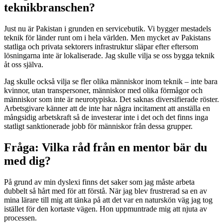
teknikbranschen?
Just nu är Pakistan i grunden en servicebutik. Vi bygger mestadels
teknik för länder runt om i hela världen. Men mycket av Pakistans
statliga och privata sektorers infrastruktur släpar efter eftersom
lösningarna inte är lokaliserade. Jag skulle vilja se oss bygga teknik
åt oss själva.
Jag skulle också vilja se fler olika människor inom teknik – inte bara
kvinnor, utan transpersoner, människor med olika förmågor och
människor som inte är neurotypiska. Det saknas diversifierade röster.
Arbetsgivare känner att de inte har några incitament att anställa en
mångsidig arbetskraft så de investerar inte i det och det finns inga
statligt sanktionerade jobb för människor från dessa grupper.
Fråga: Vilka råd från en mentor bär du
med dig?
På grund av min dyslexi finns det saker som jag måste arbeta
dubbelt så hårt med för att förstå. När jag blev frustrerad sa en av
mina lärare till mig att tänka på att det var en naturskön väg jag tog
istället för den kortaste vägen. Hon uppmuntrade mig att njuta av
processen.