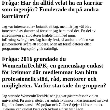
Fråga: Har du alltid velat ha en karriär
som ingenjör? Funderade du på andra
karriärer?
Jag var intresserad av botanik ett tag, men när jag väl blev
intresserad av datorer så fortsatte jag bara med det. En del av
anledningen är att datorer hjälpte mig med mina
inlärningssvårigheter. Jag har dyslexi, så andra områden var
jämförelsevis svåra att studera. Men att förstå datorer eller
programmeringsspråk gick naturligt.
Fråga: 2016 grundade du
WomenInTechPK, en gemenskap endast
för kvinnor där medlemmar kan hitta
professionellt stöd, råd, mentorer och
möjligheter. Varför startade du gruppen?
Jag startade WomenInTechPK när jag var gästprofessor vid ett
universitet. På universitetet var antalet kvinnor i klassrummet mycket
lågt: det fanns kanske 60 pojkar och 7 eller 8 tjejer i klassrummet.
Tjejerna var väldigt tysta och bidrog aldrig till någon