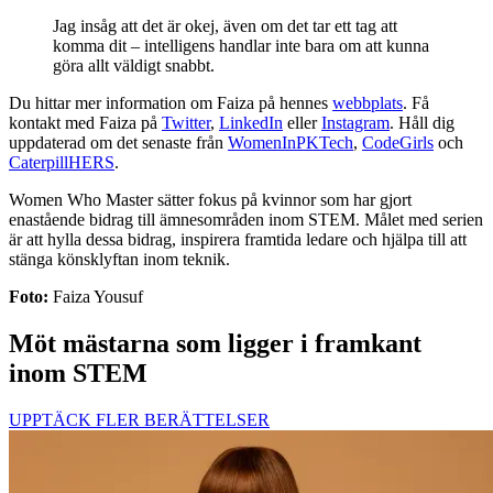
Jag insåg att det är okej, även om det tar ett tag att
komma dit – intelligens handlar inte bara om att kunna
göra allt väldigt snabbt.
Du hittar mer information om Faiza på hennes
webbplats
. Få
kontakt med Faiza på
Twitter
,
LinkedIn
eller
Instagram
. Håll dig
uppdaterad om det senaste från
WomenInPKTech
,
CodeGirls
och
CaterpillHERS
.
Women Who Master sätter fokus på kvinnor som har gjort
enastående bidrag till ämnesområden inom STEM. Målet med serien
är att hylla dessa bidrag, inspirera framtida ledare och hjälpa till att
stänga könsklyftan inom teknik.
Foto:
Faiza Yousuf
Möt mästarna som ligger i framkant
inom STEM
UPPTÄCK FLER BERÄTTELSER