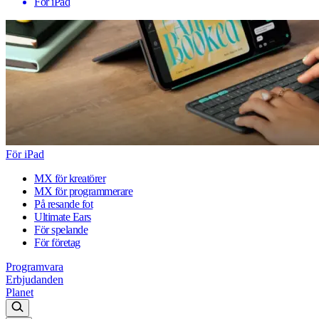
För iPad
För iPad
MX för kreatörer
MX för programmerare
På resande fot
Ultimate Ears
För spelande
För företag
Programvara
Erbjudanden
Planet