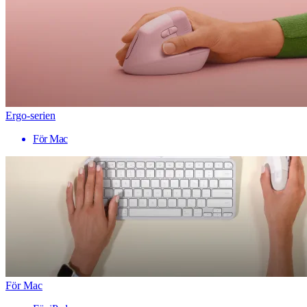
Ergo-serien
För Mac
För Mac