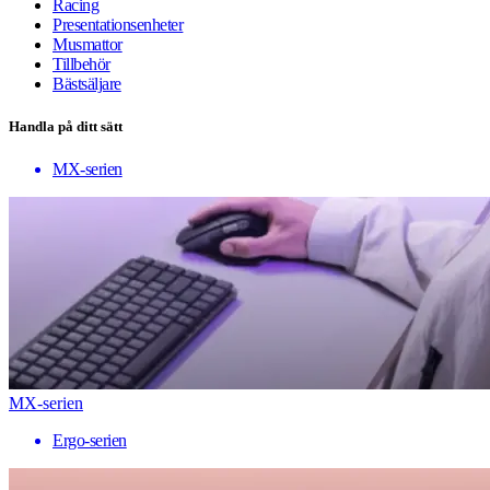
Racing
Presentationsenheter
Musmattor
Tillbehör
Bästsäljare
Handla på ditt sätt
MX-serien
MX-serien
Ergo-serien