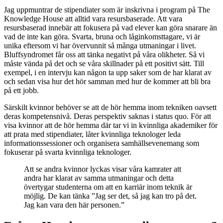
Jag uppmuntrar de stipendiater som är inskrivna i program på The
Knowledge House att alltid vara resursbaserade. Att vara
resursbaserad innebär att fokusera på vad elever kan göra snarare än
vad de inte kan göra. Svarta, bruna och låginkomsttagare, vi är
unika eftersom vi har övervunnit så många utmaningar i livet.
Bluffsyndromet får oss att tänka negativt på våra olikheter. Så vi
måste vända på det och se våra skillnader på ett positivt sätt. Till
exempel, i en intervju kan någon ta upp saker som de har klarat av
och sedan visa hur det hör samman med hur de kommer att bli bra
på ett jobb.
Särskilt kvinnor behöver se att de hör hemma inom tekniken oavsett
deras kompetensnivå. Deras perspektiv saknas i status quo. För att
visa kvinnor att de hör hemma där tar vi in kvinnliga akademiker för
att prata med stipendiater, låter kvinnliga teknologer leda
informationssessioner och organisera samhällsevenemang som
fokuserar på svarta kvinnliga teknologer.
Att se andra kvinnor lyckas visar våra kamrater att
andra har klarat av samma utmaningar och detta
övertygar studenterna om att en karriär inom teknik är
möjlig. De kan tänka ”Jag ser det, så jag kan tro på det.
Jag kan vara den här personen.”