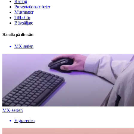
Racing
Presentationsenheter
Musmattor
Tillbehör
Bästsäljare
Handla på ditt sätt
MX-serien
MX-serien
Ergo-serien