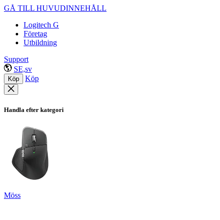
GÅ TILL HUVUDINNEHÅLL
Logitech G
Företag
Utbildning
Support
SE,sv
Köp
Köp
Handla efter kategori
Möss