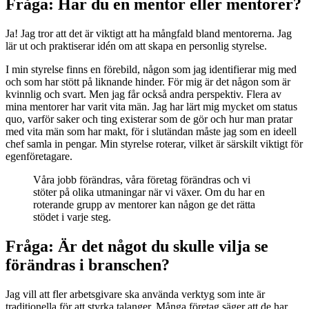
Fråga: Har du en mentor eller mentorer?
Ja! Jag tror att det är viktigt att ha mångfald bland mentorerna. Jag
lär ut och praktiserar idén om att skapa en personlig styrelse.
I min styrelse finns en förebild, någon som jag identifierar mig med
och som har stött på liknande hinder. För mig är det någon som är
kvinnlig och svart. Men jag får också andra perspektiv. Flera av
mina mentorer har varit vita män. Jag har lärt mig mycket om status
quo, varför saker och ting existerar som de gör och hur man pratar
med vita män som har makt, för i slutändan måste jag som en ideell
chef samla in pengar. Min styrelse roterar, vilket är särskilt viktigt för
egenföretagare.
Våra jobb förändras, våra företag förändras och vi
stöter på olika utmaningar när vi växer. Om du har en
roterande grupp av mentorer kan någon ge det rätta
stödet i varje steg.
Fråga: Är det något du skulle vilja se
förändras i branschen?
Jag vill att fler arbetsgivare ska använda verktyg som inte är
traditionella för att styrka talanger. Många företag säger att de har