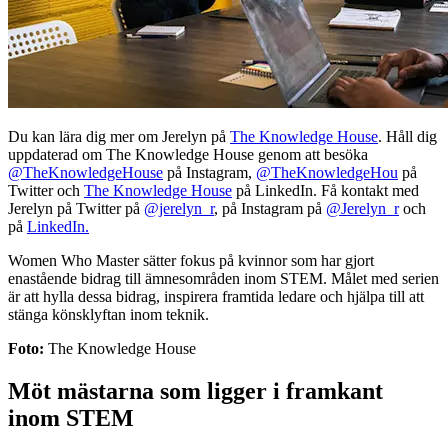
Du kan lära dig mer om Jerelyn på
The Knowledge House
. Håll dig
uppdaterad om The Knowledge House genom att besöka
@TheKnowledgeHouse
på Instagram,
@TheKnowledgeHou
på
Twitter och
The Knowledge House
på LinkedIn. Få kontakt med
Jerelyn på Twitter på
@jerelyn_r
, på Instagram på
@Jerelyn_r
och
på
LinkedIn.
Women Who Master sätter fokus på kvinnor som har gjort
enastående bidrag till ämnesområden inom STEM. Målet med serien
är att hylla dessa bidrag, inspirera framtida ledare och hjälpa till att
stänga könsklyftan inom teknik.
Foto:
The Knowledge House
Möt mästarna som ligger i framkant
inom STEM