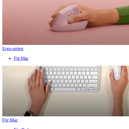
Ergo-serien
För Mac
För Mac