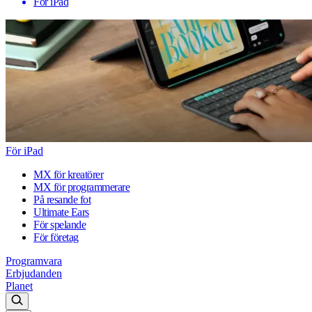
För iPad
För iPad
MX för kreatörer
MX för programmerare
På resande fot
Ultimate Ears
För spelande
För företag
Programvara
Erbjudanden
Planet