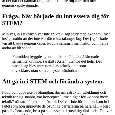
är det här det handlar om, bara med färre biljakter och mer
gemenskapsbyggande.
Fråga: När började du intressera dig för
STEM?
Min väg in i tekniken var inte spikrak. Jag studerade ekonomi, men
insåg snabbt att det inte var där mina talanger låg. Det jag älskade
var att bygga gemenskaper, koppla samman människor och hjälpa
andra att bli sedda.
Framtiden byggdes genom teknik. Och ändå lämnades
så många kvinnor, särskilt i Asien, utanför det hela. Det
var då jag blev intresserad av teknik, inte som
utvecklare, utan som en systemförändrare.
Att gå in i STEM och förändra system.
Född och uppvuxen i Shanghai, där infrastruktur, utbildning och
teknik rör sig snabbt, var konceptet ”utmaningar för kvinnor inom
teknik” nästan främmande för Jill. Det var inte förrän hon kom in i
fältet som hon upplevde de osynliga barriärerna på nära håll – brist
på självförtroende, brist på stödsystem, kortsiktigt tänkande. Det var