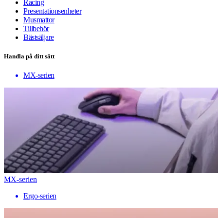
Racing
Presentationsenheter
Musmattor
Tillbehör
Bästsäljare
Handla på ditt sätt
MX-serien
MX-serien
Ergo-serien