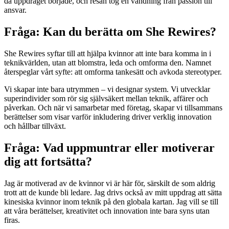
då uppdraget började, och resan tog en vändning från passion till
ansvar.
Fråga: Kan du berätta om She Rewires?
She Rewires syftar till att hjälpa kvinnor att inte bara komma in i
teknikvärlden, utan att blomstra, leda och omforma den. Namnet
återspeglar vårt syfte: att omforma tankesätt och avkoda stereotyper.
Vi skapar inte bara utrymmen – vi designar system. Vi utvecklar
superindivider som rör sig självsäkert mellan teknik, affärer och
påverkan. Och när vi samarbetar med företag, skapar vi tillsammans
berättelser som visar varför inkludering driver verklig innovation
och hållbar tillväxt.
Fråga: Vad uppmuntrar eller motiverar
dig att fortsätta?
Jag är motiverad av de kvinnor vi är här för, särskilt de som aldrig
trott att de kunde bli ledare. Jag drivs också av mitt uppdrag att sätta
kinesiska kvinnor inom teknik på den globala kartan. Jag vill se till
att våra berättelser, kreativitet och innovation inte bara syns utan
firas.