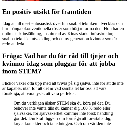
En positiv utsikt för framtiden
Idag är Jill mest entusiastisk över hur snabbt tekniken utvecklas och
hur många okonventionella röster som börjar forma den. Hon har en
optimistisk inställning, inspirerad av Kinas starka infrastruktur,
snabba tekniska utveckling och en ny generation kvinnor som är
redo att leda.
Fråga: Vad har du för råd till tjejer och
kvinnor idag som pluggar för att jobba
inom STEM?
Flickor växer ofta upp med att tvivla på sig själva, inte för att de inte
är kapabla, utan för att det är vad samhället lär oss: att vara
försiktiga, att vara tysta, att vara perfekta.
Om du verkligen älskar STEM ska du köra på det. Du
behöver inte vänta tills du känner dig 100 % redo eller
självsäker, för självsäkerhet kommer inte först; handling
gör det. Din kraft ligger i din förmåga att föreställa dig,
knyta kontakter och ta ledningen. Och om världen inte