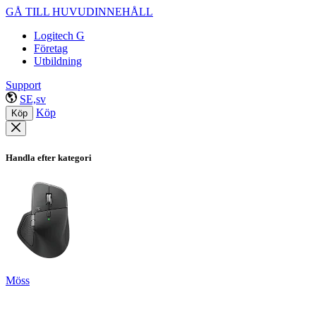
GÅ TILL HUVUDINNEHÅLL
Logitech G
Företag
Utbildning
Support
SE,sv
Köp
Köp
Handla efter kategori
Möss