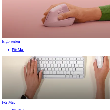
Ergo-serien
För Mac
För Mac