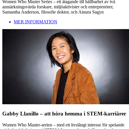
Women Who Master Series – ett åtagande till hållbarhet av två
anmärkningsvärda forskare, miljöaktivister och entreprenörer,
Samantha Anderson, filosofie doktor, och Ainura Sagyn
MER INFORMATION
Gabby Llanillo – att höra hemma i STEM-karriärer
Women Who Master-serien – med ett livslångt intresse för spelande