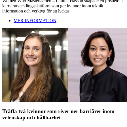
Women Who Master-serien – Lauren Hasson skapade en prisbelönt
karriärutvecklingsplattform som ger kvinnor inom teknik
information och verktyg för att lyckas
MER INFORMATION
Träffa två kvinnor som river ner barriärer inom
vetenskap och hållbarhet