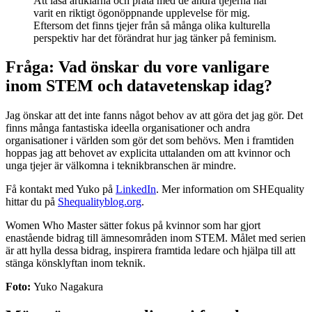
Att läsa artiklarna och prata med de andra tjejerna har
varit en riktigt ögonöppnande upplevelse för mig.
Eftersom det finns tjejer från så många olika kulturella
perspektiv har det förändrat hur jag tänker på feminism.
Fråga: Vad önskar du vore vanligare
inom STEM och datavetenskap idag?
Jag önskar att det inte fanns något behov av att göra det jag gör. Det
finns många fantastiska ideella organisationer och andra
organisationer i världen som gör det som behövs. Men i framtiden
hoppas jag att behovet av explicita uttalanden om att kvinnor och
unga tjejer är välkomna i teknikbranschen är mindre.
Få kontakt med Yuko på
LinkedIn
. Mer information om SHEquality
hittar du på
Shequalityblog.org
.
Women Who Master sätter fokus på kvinnor som har gjort
enastående bidrag till ämnesområden inom STEM. Målet med serien
är att hylla dessa bidrag, inspirera framtida ledare och hjälpa till att
stänga könsklyftan inom teknik.
Foto:
Yuko Nagakura