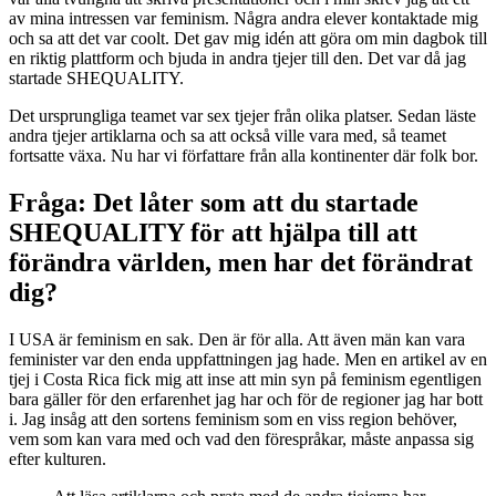
av mina intressen var feminism. Några andra elever kontaktade mig
och sa att det var coolt. Det gav mig idén att göra om min dagbok till
en riktig plattform och bjuda in andra tjejer till den. Det var då jag
startade SHEQUALITY.
Det ursprungliga teamet var sex tjejer från olika platser. Sedan läste
andra tjejer artiklarna och sa att också ville vara med, så teamet
fortsatte växa. Nu har vi författare från alla kontinenter där folk bor.
Fråga: Det låter som att du startade
SHEQUALITY för att hjälpa till att
förändra världen, men har det förändrat
dig?
I USA är feminism en sak. Den är för alla. Att även män kan vara
feminister var den enda uppfattningen jag hade. Men en artikel av en
tjej i Costa Rica fick mig att inse att min syn på feminism egentligen
bara gäller för den erfarenhet jag har och för de regioner jag har bott
i. Jag insåg att den sortens feminism som en viss region behöver,
vem som kan vara med och vad den förespråkar, måste anpassa sig
efter kulturen.