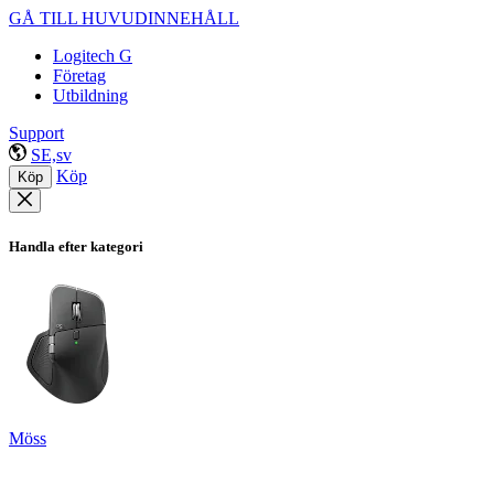
GÅ TILL HUVUDINNEHÅLL
Logitech G
Företag
Utbildning
Support
SE,sv
Köp
Köp
Handla efter kategori
Möss