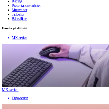
Racing
Presentationsenheter
Musmattor
Tillbehör
Bästsäljare
Handla på ditt sätt
MX-serien
MX-serien
Ergo-serien