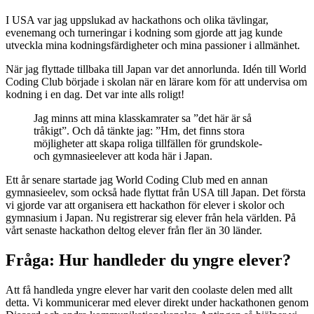
I USA var jag uppslukad av hackathons och olika tävlingar,
evenemang och turneringar i kodning som gjorde att jag kunde
utveckla mina kodningsfärdigheter och mina passioner i allmänhet.
När jag flyttade tillbaka till Japan var det annorlunda. Idén till World
Coding Club började i skolan när en lärare kom för att undervisa om
kodning i en dag. Det var inte alls roligt!
Jag minns att mina klasskamrater sa ”det här är så
tråkigt”. Och då tänkte jag: ”Hm, det finns stora
möjligheter att skapa roliga tillfällen för grundskole-
och gymnasieelever att koda här i Japan.
Ett år senare startade jag World Coding Club med en annan
gymnasieelev, som också hade flyttat från USA till Japan. Det första
vi gjorde var att organisera ett hackathon för elever i skolor och
gymnasium i Japan. Nu registrerar sig elever från hela världen. På
vårt senaste hackathon deltog elever från fler än 30 länder.
Fråga: Hur handleder du yngre elever?
Att få handleda yngre elever har varit den coolaste delen med allt
detta. Vi kommunicerar med elever direkt under hackathonen genom