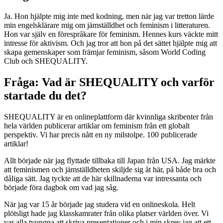
Ja. Hon hjälpte mig inte med kodning, men när jag var tretton lärde
min engelsklärare mig om jämställdhet och feminism i litteraturen.
Hon var själv en förespråkare för feminism. Hennes kurs väckte mitt
intresse för aktivism. Och jag tror att hon på det sättet hjälpte mig att
skapa gemenskaper som främjar feminism, såsom World Coding
Club och SHEQUALITY.
Fråga: Vad är SHEQUALITY och varför
startade du det?
SHEQUALITY är en onlineplattform där kvinnliga skribenter från
hela världen publicerar artiklar om feminism från ett globalt
perspektiv. Vi har precis nått en ny milstolpe. 100 publicerade
artiklar!
Allt började när jag flyttade tillbaka till Japan från USA. Jag märkte
att feminismen och jämställdheten skiljde sig åt här, på både bra och
dåliga sätt. Jag tyckte att de här skillnaderna var intressanta och
började föra dagbok om vad jag såg.
När jag var 15 år började jag studera vid en onlineskola. Helt
plötsligt hade jag klasskamrater från olika platser världen över. Vi
var alla tvungna att skriva presentationer och i min skrev jag att ett