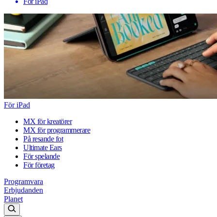
För iPad
För iPad
MX för kreatörer
MX för programmerare
På resande fot
Ultimate Ears
För spelande
För företag
Programvara
Erbjudanden
Planet