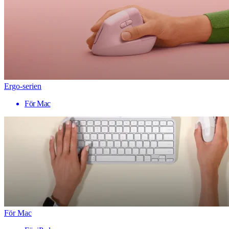
Ergo-serien
För Mac
För Mac