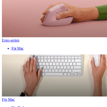
Ergo-serien
För Mac
För Mac