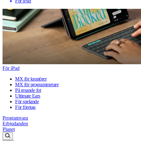
För iPad
För iPad
MX för kreatörer
MX för programmerare
På resande fot
Ultimate Ears
För spelande
För företag
Programvara
Erbjudanden
Planet