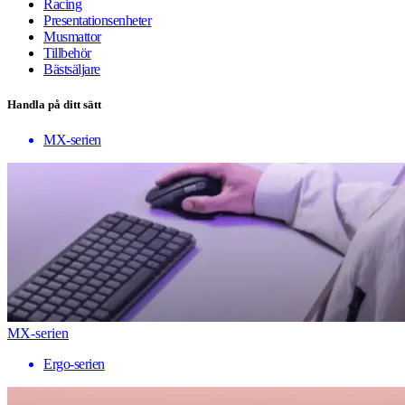
Racing
Presentationsenheter
Musmattor
Tillbehör
Bästsäljare
Handla på ditt sätt
MX-serien
MX-serien
Ergo-serien