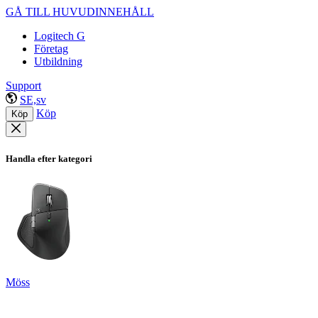
GÅ TILL HUVUDINNEHÅLL
Logitech G
Företag
Utbildning
Support
SE,sv
Köp
Köp
Handla efter kategori
Möss