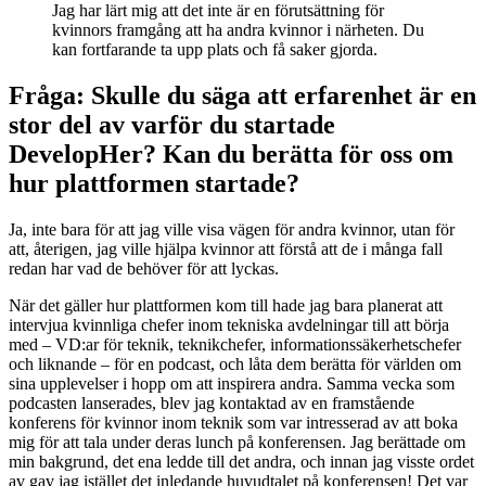
Jag har lärt mig att det inte är en förutsättning för
kvinnors framgång att ha andra kvinnor i närheten. Du
kan fortfarande ta upp plats och få saker gjorda.
Fråga: Skulle du säga att erfarenhet är en
stor del av varför du startade
DevelopHer? Kan du berätta för oss om
hur plattformen startade?
Ja, inte bara för att jag ville visa vägen för andra kvinnor, utan för
att, återigen, jag ville hjälpa kvinnor att förstå att de i många fall
redan har vad de behöver för att lyckas.
När det gäller hur plattformen kom till hade jag bara planerat att
intervjua kvinnliga chefer inom tekniska avdelningar till att börja
med – VD:ar för teknik, teknikchefer, informationssäkerhetschefer
och liknande – för en podcast, och låta dem berätta för världen om
sina upplevelser i hopp om att inspirera andra. Samma vecka som
podcasten lanserades, blev jag kontaktad av en framstående
konferens för kvinnor inom teknik som var intresserad av att boka
mig för att tala under deras lunch på konferensen. Jag berättade om
min bakgrund, det ena ledde till det andra, och innan jag visste ordet
av gav jag istället det inledande huvudtalet på konferensen! Det var