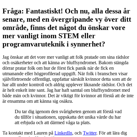
Fråga: Fantastiskt! Och nu, alla dessa år
senare, med en övergripande vy över ditt
område, finns det något du önskar vore
mer vanligt inom STEM eller
programvaruteknik i synnerhet?
Jag önskar att det vore mer vanligt att folk pratade om sina rädslor
och osäkerheter och att känna av bluffsyndromet. Bakom stängda
dörrar pratar folk om hur de först fick panik när de fick en
utmanande eller högprofilerad uppgift. När folk i branschen visar
självförtroende offentligt, uppfattar särskilt kvinnor detta som att de
har allt under kontroll och aldrig upplever liknande rädslor. Och det
är helt enkelt inte sant. Jag har haft samtal om bluffsyndromet med
både män och kvinnor. Det är viktigt för kvinnor att förstå att de inte
är ensamma om att känna sig osäkra.
Du tar dig igenom den svårigheten genom att förstå vad
du tillför i situationen, uppskatta det unika värde du har
att erbjuda och att därmed våga ta plats.
Ta kontakt med Lauren på
LinkedIn
, och
Twitter
. För att lära dig