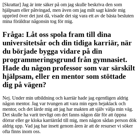
[Skrattar] Jag är inte säker på om jag skulle beskriva den som
hjälpsam eller påtvingad, men även om jag milt sagt kände mig
upprörd över det just då, visade det sig vara ett av de bästa besluten
mina föräldrar någonsin tog för mig.
Fråga: Låt oss spola fram till dina
universitetsår och din tidiga karriär, när
du började bygga vidare på din
programmeringsgrund från gymnasiet.
Hade du någon professor som var särskilt
hjälpsam, eller en mentor som stöttade
dig på vägen?
Nej. Under min utbildning och karriär hade jag egentligen aldrig
någon mentor. Jag var tvungen att vara min egen hejaklack och
mentor, och det lärde mig att jag har makten att själv välja min väg.
Det skulle ha varit trevligt om det fanns någon där för att öppna
dörrar eller ge kloka karriärråd till mig, men någon sådan person dök
aldrig upp. Vad jag har insett genom åren är att de resurser vi söker
ofta finns inom oss.