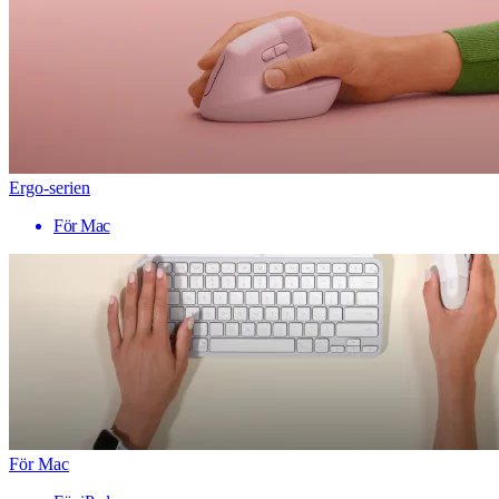
Ergo-serien
För Mac
För Mac