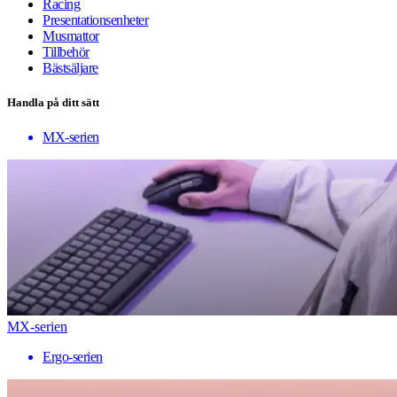
Racing
Presentationsenheter
Musmattor
Tillbehör
Bästsäljare
Handla på ditt sätt
MX-serien
MX-serien
Ergo-serien