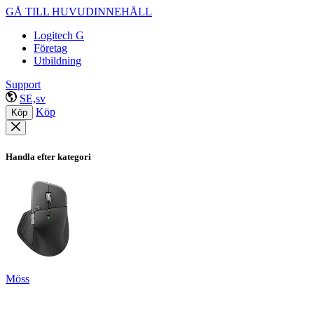
GÅ TILL HUVUDINNEHÅLL
Logitech G
Företag
Utbildning
Support
SE,sv
Köp
Köp
Handla efter kategori
Möss