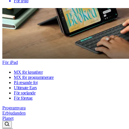
För iPad
För iPad
MX för kreatörer
MX för programmerare
På resande fot
Ultimate Ears
För spelande
För företag
Programvara
Erbjudanden
Planet