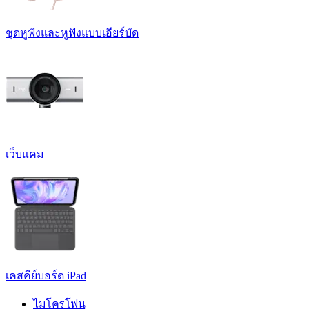
ชุดหูฟังและหูฟังแบบเอียร์บัด
เว็บแคม
เคสคีย์บอร์ด iPad
ไมโครโฟน