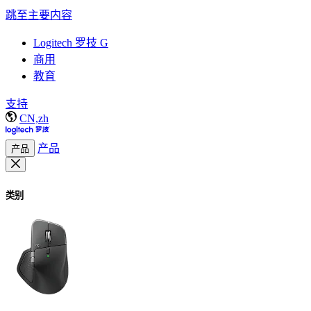
跳至主要内容
Logitech 罗技 G
商用
教育
支持
CN,zh
产品
产品
类别