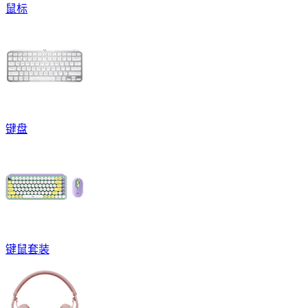
鼠标
键盘
键鼠套装