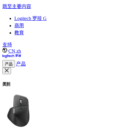
跳至主要内容
Logitech 罗技 G
商用
教育
支持
CN,zh
产品
产品
类别