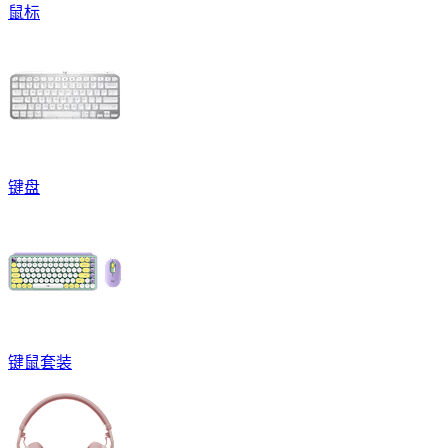
鼠标
键盘
键鼠套装