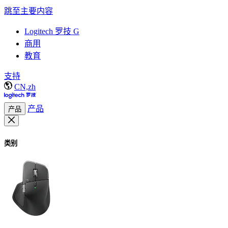
跳至主要内容
Logitech 罗技 G
商用
教育
支持
CN,zh
产品
产品
类别