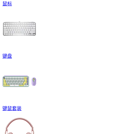
鼠标
键盘
键鼠套装