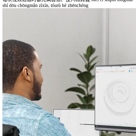
shí dōu chōngmǎn zìxìn, tóurù hé zhēnchéng