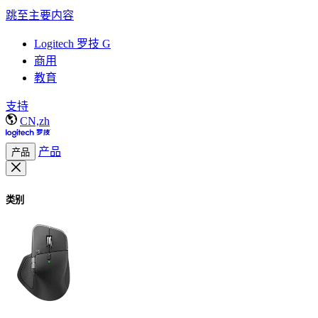
跳至主要内容
Logitech 罗技 G
商用
教育
支持
CN,zh
产品
产品
类别