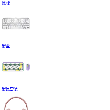
鼠标
键盘
键鼠套装