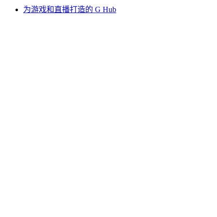
为游戏和直播打造的 G Hub
性能出色的 Options+
罗技
选购产品
游戏直播两相宜
支持
软件
CN,zh
©2026 Logitech. 保留所有权利
使用条款
隐私政策
Cookie 设置
网站地图
沪ICP备12002604
号-1
罗技