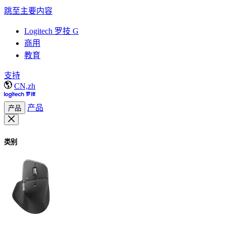
跳至主要内容
Logitech 罗技 G
商用
教育
支持
CN,zh
产品
产品
类别