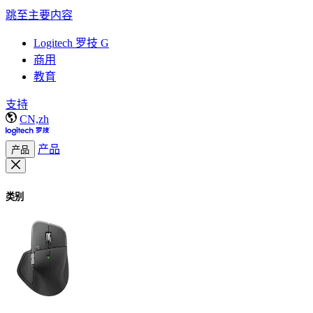
跳至主要内容
Logitech 罗技 G
商用
教育
支持
CN,zh
产品
产品
类别