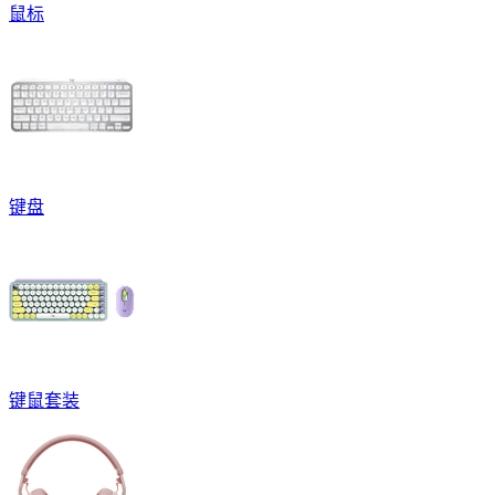
鼠标
键盘
键鼠套装