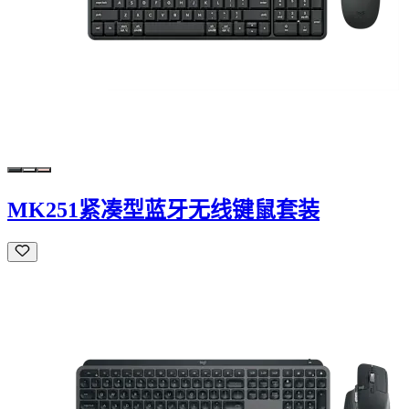
MK251紧凑型蓝牙无线键鼠套装