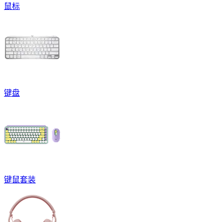
鼠标
键盘
键鼠套装