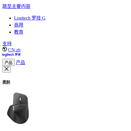
跳至主要内容
Logitech 罗技 G
商用
教育
支持
CN,zh
产品
产品
类别