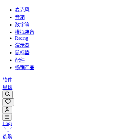
麦克风
音箱
数字笔
模拟装备
Racing
演示器
鼠标垫
配件
畅销产品
软件
星球
Logi
选购