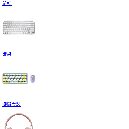
鼠标
键盘
键鼠套装