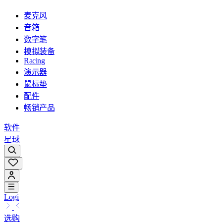
麦克风
音箱
数字笔
模拟装备
Racing
演示器
鼠标垫
配件
畅销产品
软件
星球
Logi
选购