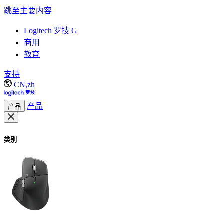
跳至主要内容
Logitech 罗技 G
商用
教育
支持
CN,zh
产品
产品
类别