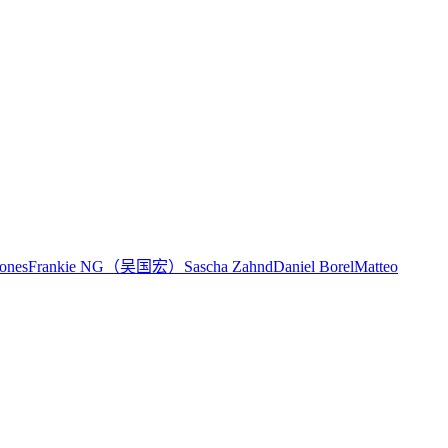
Jones
Frankie NG（吴国宏）
Sascha Zahnd
Daniel Borel
Matteo