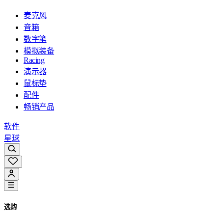
麦克风
音箱
数字笔
模拟装备
Racing
演示器
鼠标垫
配件
畅销产品
软件
星球
选购