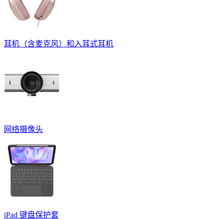
耳机（含麦克风）和入耳式耳机
网络摄像头
iPad 键盘保护套