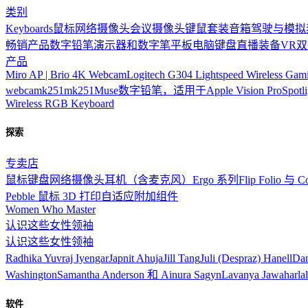
类别
Keyboards
鼠标
网络摄像头
会议摄像头
键鼠套装
音箱
驾驶与模拟
畅销产品
数字铅笔
演示器和数字笔
平板电脑键盘
直播装备
VR
双
产品
Miro AP | Brio 4K Webcam
Logitech G304 Lightspeed Wireless Ga
webcam
k251
mk251
Muse数字铅笔，适用于Apple Vision Pro
Spotl
Wireless RGB Keyboard
探索
专卖店
鼠标
键盘
网络摄像头
耳机（含麦克风）
Ergo 系列
Flip Folio 与
Pebble 鼠标 3D 打印自适应附加组件
Women Who Master
认识这些女性领袖
认识这些女性领袖
Radhika Yuvraj Iyengar
Japnit Ahuja
Jill Tang
Juli (Despraz) Hanell
Dan
Washington
Samantha Anderson 和 Ainura Sagyn
Lavanya Jawaharlal
软件