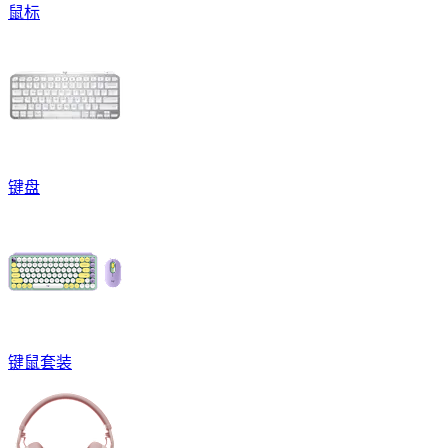
鼠标
键盘
键鼠套装