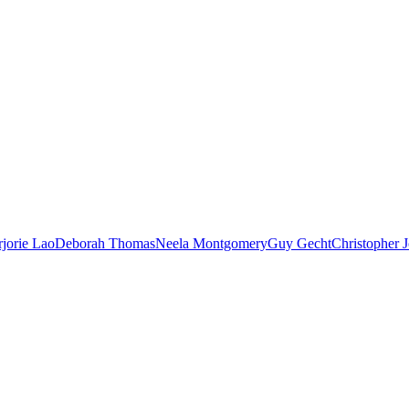
jorie Lao
Deborah Thomas
Neela Montgomery
Guy Gecht
Christopher 