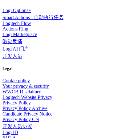
Logi Options+
Smart Actions - 自动执行任务
Logitech Flow
Actions Ring
Logi Marketplace
触觉反馈
Logi AI 门户
开发人员
Legal
Cookie policy
Your privacy & security
WWCB Disclaimer
Logitech Website Privacy
Privacy Policy
Privacy Policy Archive
Candidate Privacy Notice
Privacy Policy CN
开发人员协议
Logi ID
EULA