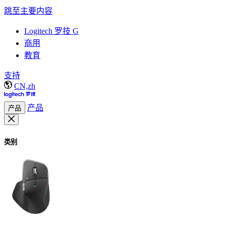
跳至主要内容
Logitech 罗技 G
商用
教育
支持
CN,zh
产品
产品
类别