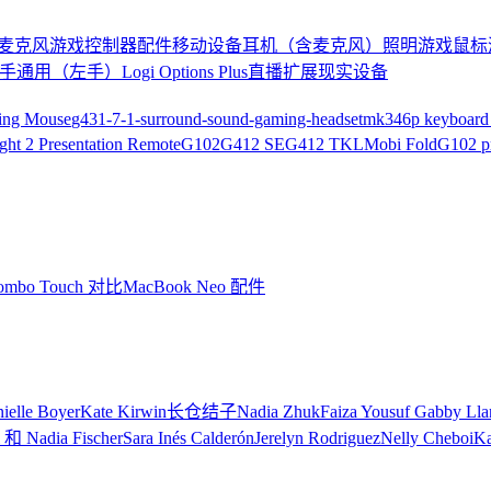
麦克风
游戏控制器
配件
移动设备
耳机（含麦克风）
照明
游戏鼠标
手通用（左手）
Logi Options Plus
直播
扩展现实设备
ming Mouse
g431-7-1-surround-sound-gaming-headset
mk346p keyboard 
ight 2 Presentation Remote
G102
G412 SE
G412 TKL
Mobi Fold
G102 p
 Combo Touch 对比
MacBook Neo 配件
ielle Boyer
Kate Kirwin
长仓结子
Nadia Zhuk
Faiza Yousuf
Gabby Llan
 和 Nadia Fischer
Sara Inés Calderón
Jerelyn Rodriguez
Nelly Cheboi
Ka