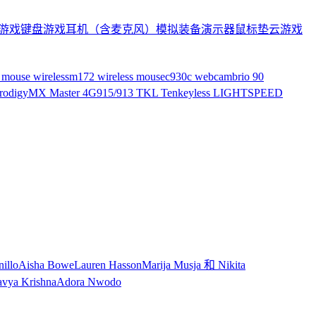
游戏键盘
游戏耳机（含麦克风）
模拟装备
演示器
鼠标垫
云游戏
mouse wireless
m172 wireless mouse
c930c webcam
brio 90
rodigy
MX Master 4
G915/913 TKL Tenkeyless LIGHTSPEED
illo
Aisha Bowe
Lauren Hasson
Marija Musja 和 Nikita
vya Krishna
Adora Nwodo