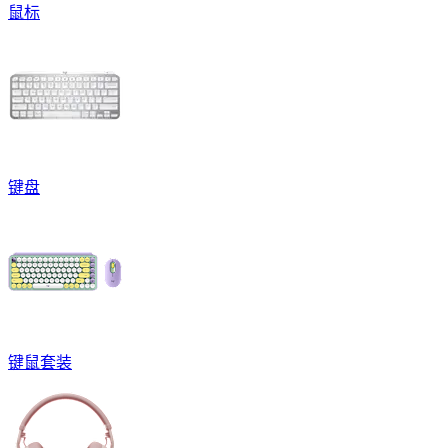
鼠标
键盘
键鼠套装