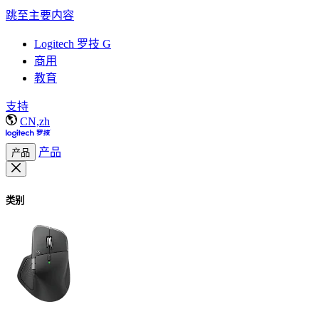
跳至主要内容
Logitech 罗技 G
商用
教育
支持
CN,zh
产品
产品
类别