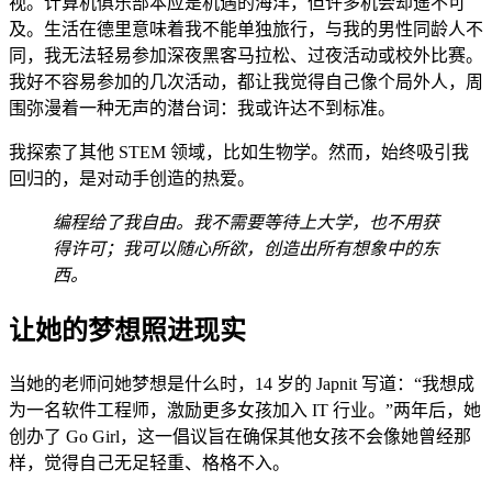
视。计算机俱乐部本应是机遇的海洋，但许多机会却遥不可
及。生活在德里意味着我不能单独旅行，与我的男性同龄人不
同，我无法轻易参加深夜黑客马拉松、过夜活动或校外比赛。
我好不容易参加的几次活动，都让我觉得自己像个局外人，周
围弥漫着一种无声的潜台词：我或许达不到标准。
我探索了其他 STEM 领域，比如生物学。然而，始终吸引我
回归的，是对动手创造的热爱。
编程给了我自由。我不需要等待上大学，也不用获
得许可；我可以随心所欲，创造出所有想象中的东
西。
让她的梦想照进现实
当她的老师问她梦想是什么时，14 岁的 Japnit 写道：“我想成
为一名软件工程师，激励更多女孩加入 IT 行业。”两年后，她
创办了 Go Girl，这一倡议旨在确保其他女孩不会像她曾经那
样，觉得自己无足轻重、格格不入。