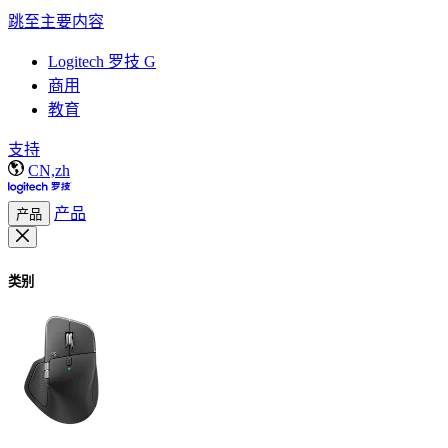
跳至主要内容
Logitech 罗技 G
商用
教育
支持
CN,zh
产品
产品
类别