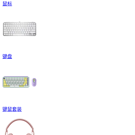
鼠标
键盘
键鼠套装