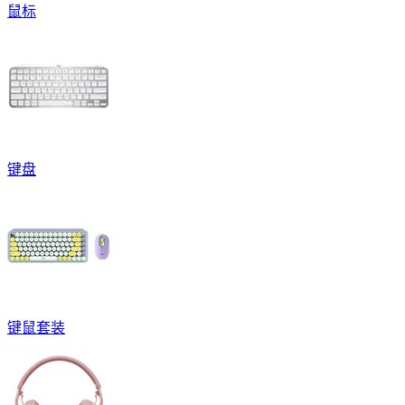
鼠标
键盘
键鼠套装