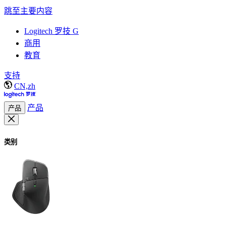
跳至主要内容
Logitech 罗技 G
商用
教育
支持
CN,zh
产品
产品
类别