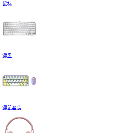
鼠标
键盘
键鼠套装