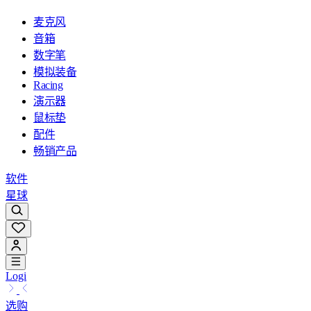
麦克风
音箱
数字笔
模拟装备
Racing
演示器
鼠标垫
配件
畅销产品
软件
星球
Logi
选购