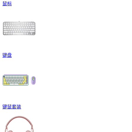
鼠标
键盘
键鼠套装