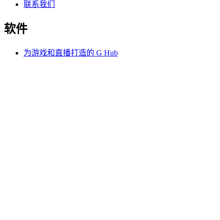
联系我们
软件
为游戏和直播打造的 G Hub
性能出色的 Options+
罗技
选购产品
游戏直播两相宜
支持
软件
CN,zh
©2026 Logitech. 保留所有权利
使用条款
隐私政策
Cookie 设置
网站地图
沪ICP备12002604