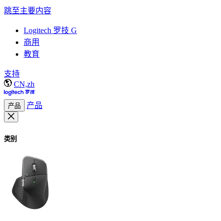
跳至主要内容
Logitech 罗技 G
商用
教育
支持
CN,zh
产品
产品
类别