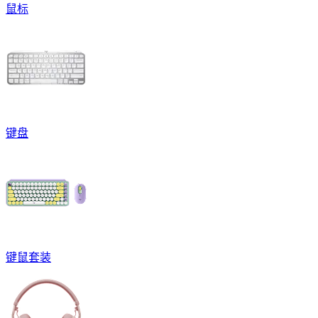
鼠标
键盘
键鼠套装