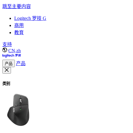
跳至主要内容
Logitech 罗技 G
商用
教育
支持
CN,zh
产品
产品
类别