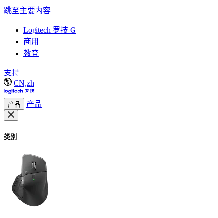
跳至主要内容
Logitech 罗技 G
商用
教育
支持
CN,zh
产品
产品
类别