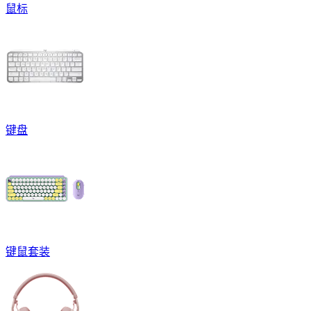
鼠标
键盘
键鼠套装