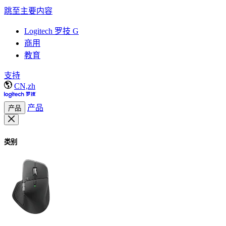
跳至主要内容
Logitech 罗技 G
商用
教育
支持
CN,zh
产品
产品
类别