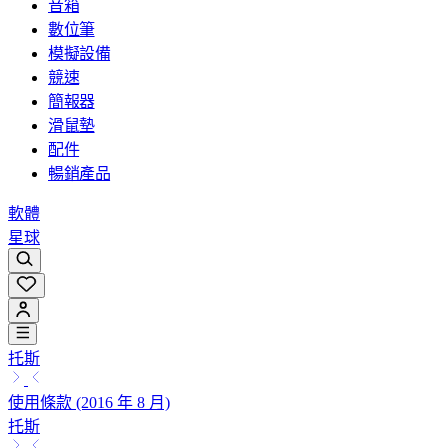
音箱
數位筆
模擬設備
競速
簡報器
滑鼠墊
配件
暢銷產品
軟體
星球
托斯
使用條款 (2016 年 8 月)
托斯