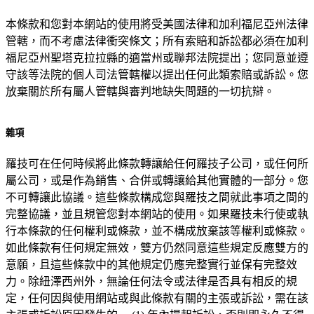
本條款和您對本網站的使用將受美國法律和加利福尼亞州法律
管轄，而不考慮法律衝突條文；所有索賠和訴訟都必須在加利
福尼亞州聖塔克拉拉縣的適當州或聯邦法院提出；您同意並遵
守該等法院的個人司法管轄權以提出任何此類索賠或訴訟。您
放棄關於所有屬人管轄與審判地缺失問題的一切抗辯。
雜項
羅技可在任何時候將此條款轉讓給任何羅技子公司，或任何所
屬公司，或是作為銷售、合併或轉讓給其他實體的一部分。您
不可轉讓此協議。這些條款構成您與羅技之間就此事項之間的
完整協議，並且規管您對本網站的使用。如果羅技未行使或執
行本條款的任何權利或條款，並不構成放棄該等權利或條款。
如此條款有任何規定無效，雙方仍然同意這些規定反應雙方的
意願，且這些條款中的其他規定仍應完整實行並保有完整效
力。除紐澤西州外，無論任何法令或法律是否具有相反的規
定，任何因與使用網站或與此條款有關的主張或訴訟，需在該