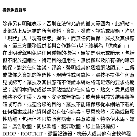
擔保免責聲明
除非另有明確表示，否則在法律允許的最大範圍內，此網站、
此網站上及連結的所有資料、資訊、發佈、評論或服務，均以
「現狀」與「現有狀態」提供，而無任何擔保，羅技及其供應
商、第三方服務提供者與合作夥伴 (以下總稱為「供應商」)
在此明確聲明免除任何種類的擔保，無論是明示或暗示，包括
但不限於適銷性、特定目的適用性、無侵權以及所有權的暗示
擔保。對於任何建議、評論、聲明或其他透過網站顯示、上傳
或散佈之資訊的準確性、現時性或可靠性，羅技不提供任何意
見或認可。羅技及其供應商不保證本網站將滿足您的要求或期
望；訪問本網站或從本網站連結的任何信息、貼文、意見或服
務將不受干擾、及時、安全或無錯誤；或者使用該等結果將準
確或可靠，或適合您的目的。羅技不能確保您從本網站下載的
任何檔案或其他資料都沒有任何病毒、惡意軟體、污染或破壞
性功能，包括但不限於所有病毒、惡意軟體、特洛伊木馬、蠕
蟲、廣告軟體、間諜軟體、犯罪軟體、線上塗鴉標記、
DROP、ROOTKIT、鍵盤記錄器、機器人或其他有害軟體程