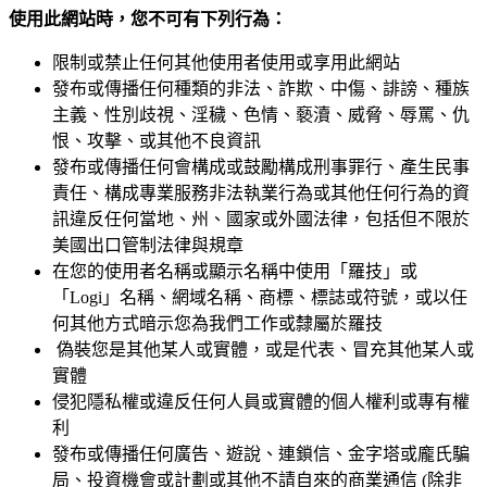
使用此網站時，您不可有下列行為：
限制或禁止任何其他使用者使用或享用此網站
發布或傳播任何種類的非法、詐欺、中傷、誹謗、種族
主義、性別歧視、淫穢、色情、褻瀆、威脅、辱罵、仇
恨、攻擊、或其他不良資訊
發布或傳播任何會構成或鼓勵構成刑事罪行、產生民事
責任、構成專業服務非法執業行為或其他任何行為的資
訊違反任何當地、州、國家或外國法律，包括但不限於
美國出口管制法律與規章
在您的使用者名稱或顯示名稱中使用「羅技」或
「Logi」名稱、網域名稱、商標、標誌或符號，或以任
何其他方式暗示您為我們工作或隸屬於羅技
偽裝您是其他某人或實體，或是代表、冒充其他某人或
實體
侵犯隱私權或違反任何人員或實體的個人權利或專有權
利
發布或傳播任何廣告、遊說、連鎖信、金字塔或龐氏騙
局、投資機會或計劃或其他不請自來的商業通信 (除非