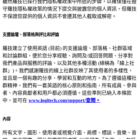
雖然羅技已採行我們隱私權政策中所述的步驟，以確保僅在遵
守羅技隱私權政策的情況下提交與披露您的個人資訊，但羅技
不保證您提供的個人資訊不會遭其他人截取或解密。
支援論壇、部落格與評比和評論
羅技建立了使用英語 (目前) 的支援論壇、部落格、社群區域
和討論群組，便於您分享經驗、詢問及/或回答問題、分享對
我們產品與服務的評論、以及其他多種活動 (總稱為「線上社
群」)。我們感謝羅技的線上社群反映了其使用者的多樣性，
並且是一個有趣的分享、學習和互動的地方。為了遵循這種社
群精神，我們有一套英語的核心原則和指南，所有成員、參與
者、內容貢獻者和用戶都必須遵循。這些準則已納入本條款
中，並可在
www.logitech.com/support/查閱。
內容
所有文字、圖形、使用者或視覺介面、商標、標誌、音樂、音