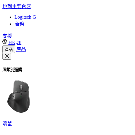
跳到主要內容
Logitech G
商務
支援
HK,zh
產品
產品
照類別選購
滑鼠