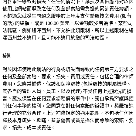
內容事件導致的損失。在任何情況下，羅技及其供應商對於因
使用此網站而導致之任何及全部索賠需負擔的累計責任總額，
不超過您就發生問題之服務於上年度支付給羅技之費用 (如有
的話) 的總額，或是 100.00 美元，以金額較少者為準。某些司
法轄區，例如紐澤西州，不允許此類限制，所以上述限制在紐
澤西州並不適用，且可能不適用於您的司法轄區。
補償
對於因您使用此網站的行為或疏失而導致的任何第三方要求之
任何及全部索賠、要求、損失、費用或責任，包括合理的律師
費用，您應當補償、保護和保障羅技 (包括羅技的附屬機構、
其各自的管理人員、員工、以及代理) 不受任何上述狀況的損
害。羅技保留在任何要求您賠償的事件中，獨自承擔辯護與控
制任何事務的權利，您同意在對任何索賠的辯護中，與羅技進
行合理的充分合作。上述補償規定的適用範圍，不包括任何因
羅技本身疏失、欺瞞、蓄意傷害或蓄意違法而導致的索賠、要
求、損失、成本或責任。